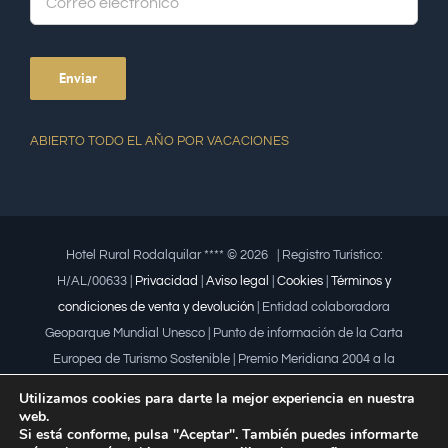
ABIERTO TODO EL AÑO POR VACACIONES
Hotel Rural Rodalquilar **** ©
2026 | Registro Turístico:
H/AL/00633 |
Privacidad
|
Aviso legal
|
Cookies
|
Términos y
condiciones de venta y devolución
| Entidad colaboradora
Geoparque Mundial Unesco | Punto de información de la Carta
Europea de Turismo Sostenible | Premio Meridiana 2004 a la
iniciativa empresarial que fomenta la igualdad | Premio a la mujer
Utilizamos cookies para darte la mejor experiencia en nuestra
trabajadora | Premio Lápiz por la Universidad de Almería
web.
Si está conforme, pulsa "Aceptar". También puedes informarte