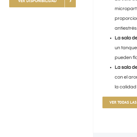
VER DISPONIBILIDAD
micropartí
proporcion
antiestrés
La sala de
un tanque
pueden flo
La sala d
con el ar
la calidad
VER TODAS LAS