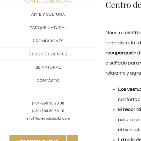
CENTRO DE BIENESTAR
Centro de
ARTE Y CULTURA
PARQUE NATURAL
Nuestro
centro 
PROMOCIONES
para disfrutar 
recuperación de
CLUB DE CLIENTES
diseñado para s
BE NATURAL
relajante y agr
CONTACTO
Los vestu
confortab
(+34) 950 38 98 38
El recorri
(+34) 639 30 66 16
info@hotelrodalquilar.com
naturaleza
el bienesta
La sala de