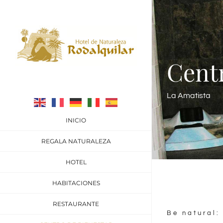
Skip
to
content
Centr
La Amatista
INICIO
REGALA NATURALEZA
HOTEL
HABITACIONES
RESTAURANTE
Be natural: