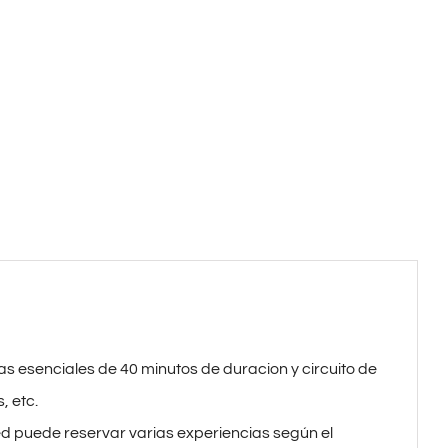
Be
Natural
cantidad
s esenciales de 40 minutos de duracion y circuito de
, etc.
ed puede reservar varias experiencias según el