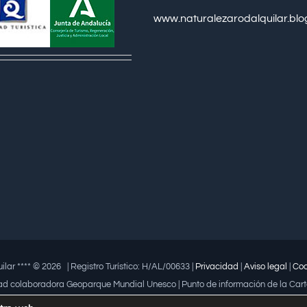
www.naturalezarodalquilar.bl
ilar **** ©
2026 | Registro Turístico: H/AL/00633 |
Privacidad
|
Aviso legal
|
Coo
ad colaboradora Geoparque Mundial Unesco | Punto de información de la Cart
04 a la iniciativa empresarial que fomenta la igualdad | Premio a la mujer tra