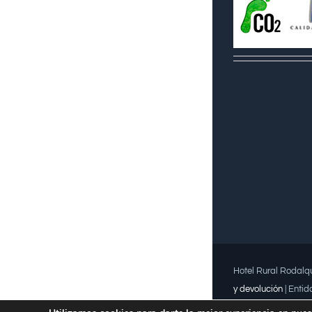
Hotel Rural Rodalqu
y devolución
| Entid
Premio Meridiana 20