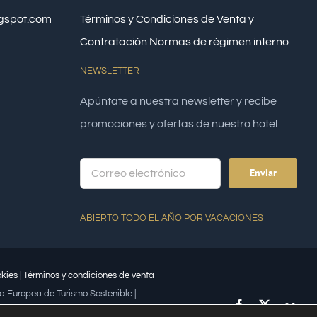
ogspot.com
Términos y Condiciones de Venta y
Contratación
Normas de régimen interno
NEWSLETTER
Apúntate a nuestra newsletter y recibe
promociones y ofertas de nuestro hotel
Alte
ABIERTO TODO EL AÑO POR VACACIONES
kies
|
Términos y condiciones de venta
a Europea de Turismo Sostenible |
Facebook
X
Flick
bajadora | Premio Lápiz por la