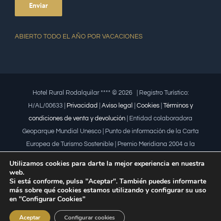
ABIERTO TODO EL AÑO POR VACACIONES
Hotel Rural Rodalquilar **** ©
2026 | Registro Turístico:
H/AL/00633 |
Privacidad
|
Aviso legal
|
Cookies
|
Términos y
condiciones de venta y devolución
| Entidad colaboradora
Geoparque Mundial Unesco | Punto de información de la Carta
Europea de Turismo Sostenible | Premio Meridiana 2004 a la
iniciativa empresarial que fomenta la igualdad | Premio a la mujer
Utilizamos cookies para darte la mejor experiencia en nuestra
trabajadora | Premio Lápiz por la Universidad de Almería
web.
Si está conforme, pulsa "Aceptar". También puedes informarte
más sobre qué cookies estamos utilizando y configurar su uso
Facebook
X
en "Configurar Cookies"
Flickr
Aceptar
Configurar cookies