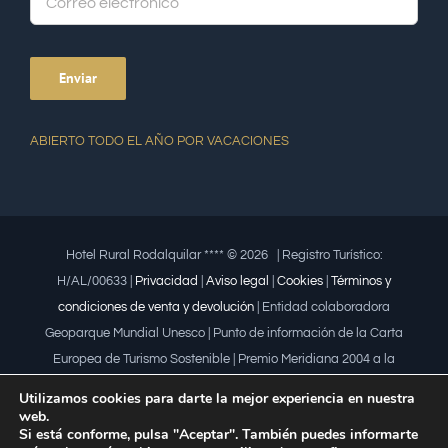
ABIERTO TODO EL AÑO POR VACACIONES
Hotel Rural Rodalquilar **** ©
2026 | Registro Turístico:
H/AL/00633 |
Privacidad
|
Aviso legal
|
Cookies
|
Términos y
condiciones de venta y devolución
| Entidad colaboradora
Geoparque Mundial Unesco | Punto de información de la Carta
Europea de Turismo Sostenible | Premio Meridiana 2004 a la
iniciativa empresarial que fomenta la igualdad | Premio a la mujer
Utilizamos cookies para darte la mejor experiencia en nuestra
trabajadora | Premio Lápiz por la Universidad de Almería
web.
Si está conforme, pulsa "Aceptar". También puedes informarte