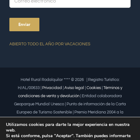
ABIERTO TODO EL AÑO POR VACACIONES
Hotel Rural Rodalquilar **** ©
2026 | Registro Turístico:
H/AL/00633 |
Privacidad
|
Aviso legal
|
Cookies
|
Términos y
condiciones de venta y devolución
| Entidad colaboradora
Geoparque Mundial Unesco | Punto de información de la Carta
Europea de Turismo Sostenible | Premio Meridiana 2004 a la
iniciativa empresarial que fomenta la igualdad | Premio a la mujer
Utilizamos cookies para darte la mejor experiencia en nuestra
trabajadora | Premio Lápiz por la Universidad de Almería
web.
Si está conforme, pulsa "Aceptar". También puedes informarte