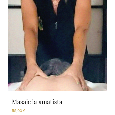
Masaje la amatista
55,00
€