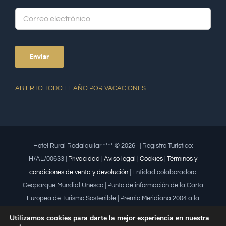
Alte
ABIERTO TODO EL AÑO POR VACACIONES
Hotel Rural Rodalquilar **** ©
2026 | Registro Turístico:
H/AL/00633 |
Privacidad
|
Aviso legal
|
Cookies
|
Términos y
condiciones de venta y devolución
| Entidad colaboradora
Geoparque Mundial Unesco | Punto de información de la Carta
Europea de Turismo Sostenible | Premio Meridiana 2004 a la
iniciativa empresarial que fomenta la igualdad | Premio a la mujer
Utilizamos cookies para darte la mejor experiencia en nuestra
trabajadora | Premio Lápiz por la Universidad de Almería