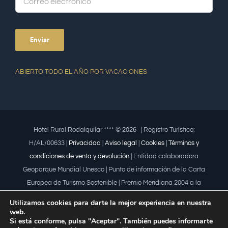
ABIERTO TODO EL AÑO POR VACACIONES
Hotel Rural Rodalquilar **** ©
2026 | Registro Turístico:
H/AL/00633 |
Privacidad
|
Aviso legal
|
Cookies
|
Términos y
condiciones de venta y devolución
| Entidad colaboradora
Geoparque Mundial Unesco | Punto de información de la Carta
Europea de Turismo Sostenible | Premio Meridiana 2004 a la
iniciativa empresarial que fomenta la igualdad | Premio a la mujer
Utilizamos cookies para darte la mejor experiencia en nuestra
trabajadora | Premio Lápiz por la Universidad de Almería
web.
Si está conforme, pulsa "Aceptar". También puedes informarte