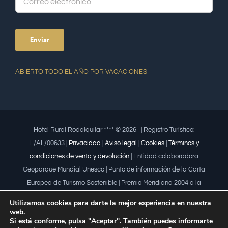
ABIERTO TODO EL AÑO POR VACACIONES
Hotel Rural Rodalquilar **** ©
2026 | Registro Turístico:
H/AL/00633 |
Privacidad
|
Aviso legal
|
Cookies
|
Términos y
condiciones de venta y devolución
| Entidad colaboradora
Geoparque Mundial Unesco | Punto de información de la Carta
Europea de Turismo Sostenible | Premio Meridiana 2004 a la
iniciativa empresarial que fomenta la igualdad | Premio a la mujer
Utilizamos cookies para darte la mejor experiencia en nuestra
trabajadora | Premio Lápiz por la Universidad de Almería
web.
Si está conforme, pulsa "Aceptar". También puedes informarte