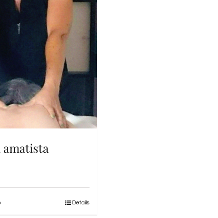
a amatista
o
Details