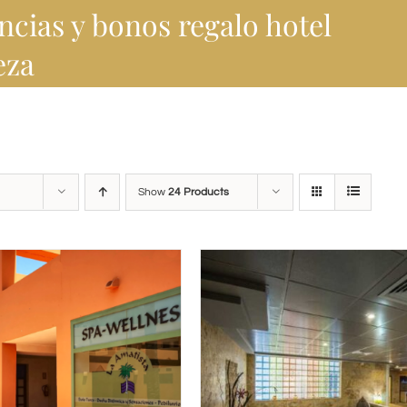
ncias y bonos regalo hotel
eza
Show
24 Products