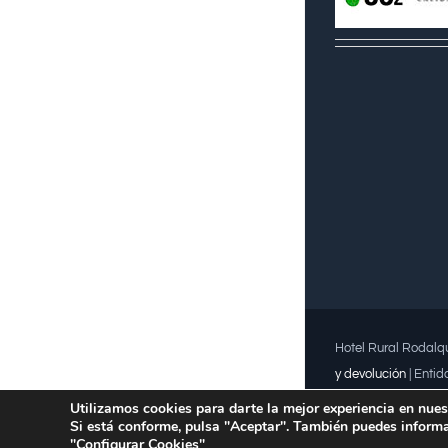
Hotel Rural Rodalqu
y devolución
| Entid
Premio Meridiana 20
Utilizamos cookies para darte la mejor experiencia en nues
Si está conforme, pulsa "Aceptar". También puedes informa
Universidad de Alm
"Configurar Cookies"