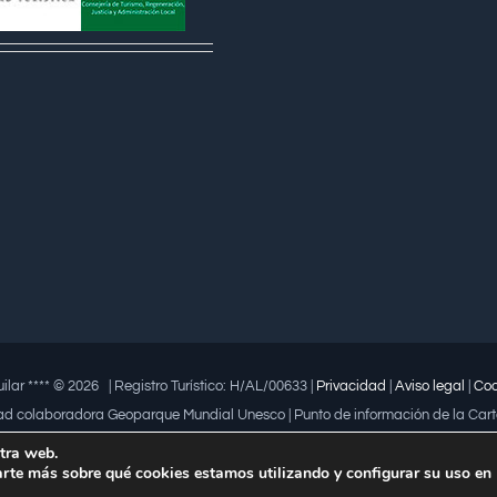
ilar **** ©
2026 | Registro Turístico: H/AL/00633 |
Privacidad
|
Aviso legal
|
Coo
ad colaboradora Geoparque Mundial Unesco | Punto de información de la Cart
04 a la iniciativa empresarial que fomenta la igualdad | Premio a la mujer tra
tra web.
rte más sobre qué cookies estamos utilizando y configurar su uso en
ería