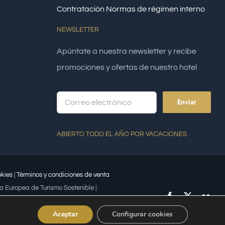
Contratación
Normas de régimen interno
NEWSLETTER
Apúntate a nuestra newsletter y recibe
promociones y ofertas de nuestro hotel
Alte
ABIERTO TODO EL AÑO POR VACACIONES
kies
|
Términos y condiciones de venta
a Europea de Turismo Sostenible |
Facebook
X
Flick
bajadora | Premio Lápiz por la
Aceptar
Configurar cookies