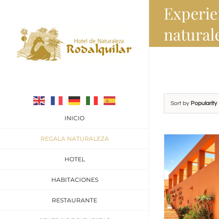
Experie
Skip
to
natural
content
Sort by
Popularity
INICIO
REGALA NATURALEZA
HOTEL
HABITACIONES
RESTAURANTE