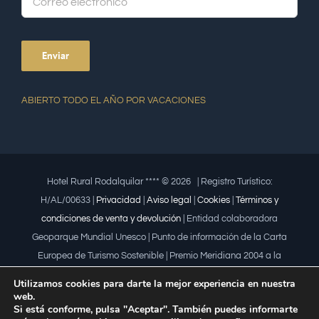
ABIERTO TODO EL AÑO POR VACACIONES
Hotel Rural Rodalquilar **** ©
2026 | Registro Turístico:
H/AL/00633 |
Privacidad
|
Aviso legal
|
Cookies
|
Términos y
condiciones de venta y devolución
| Entidad colaboradora
Geoparque Mundial Unesco | Punto de información de la Carta
Europea de Turismo Sostenible | Premio Meridiana 2004 a la
iniciativa empresarial que fomenta la igualdad | Premio a la mujer
Utilizamos cookies para darte la mejor experiencia en nuestra
trabajadora | Premio Lápiz por la Universidad de Almería
web.
Si está conforme, pulsa "Aceptar". También puedes informarte