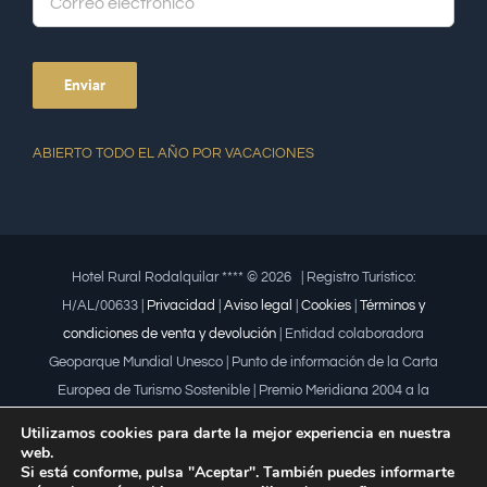
ABIERTO TODO EL AÑO POR VACACIONES
Hotel Rural Rodalquilar **** ©
2026 | Registro Turístico:
H/AL/00633 |
Privacidad
|
Aviso legal
|
Cookies
|
Términos y
condiciones de venta y devolución
| Entidad colaboradora
Geoparque Mundial Unesco | Punto de información de la Carta
Europea de Turismo Sostenible | Premio Meridiana 2004 a la
iniciativa empresarial que fomenta la igualdad | Premio a la mujer
Utilizamos cookies para darte la mejor experiencia en nuestra
trabajadora | Premio Lápiz por la Universidad de Almería
web.
Si está conforme, pulsa "Aceptar". También puedes informarte