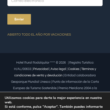
ABIERTO TODO EL AÑO POR VACACIONES
Hotel Rural Rodalquilar **** ©
2026 | Registro Turístico:
H/AL/00633 |
Privacidad
|
Aviso legal
|
Cookies
|
Términos y
condiciones de venta y devolución
| Entidad colaboradora
Geoparque Mundial Unesco | Punto de información de la Carta
Europea de Turismo Sostenible | Premio Meridiana 2004 a la
iniciativa empresarial que fomenta la igualdad | Premio a la mujer
Utilizamos cookies para darte la mejor experiencia en nuestra
trabajadora | Premio Lápiz por la Universidad de Almería
web.
Si está conforme, pulsa "Aceptar". También puedes informarte