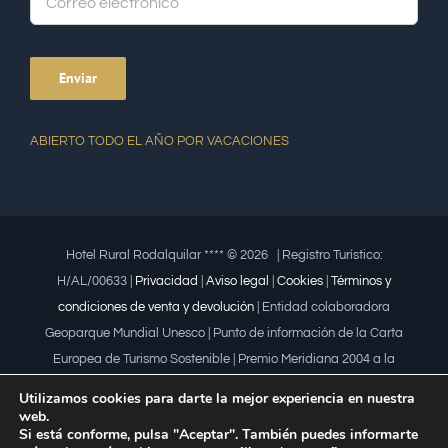
ABIERTO TODO EL AÑO POR VACACIONES
Hotel Rural Rodalquilar **** ©
2026 | Registro Turístico:
H/AL/00633 |
Privacidad
|
Aviso legal
|
Cookies
|
Términos y
condiciones de venta y devolución
| Entidad colaboradora
Geoparque Mundial Unesco | Punto de información de la Carta
Europea de Turismo Sostenible | Premio Meridiana 2004 a la
iniciativa empresarial que fomenta la igualdad | Premio a la mujer
Utilizamos cookies para darte la mejor experiencia en nuestra
trabajadora | Premio Lápiz por la Universidad de Almería
web.
Si está conforme, pulsa "Aceptar". También puedes informarte