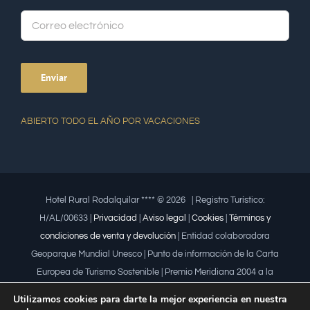
Alte
ABIERTO TODO EL AÑO POR VACACIONES
Hotel Rural Rodalquilar **** ©
2026 | Registro Turístico:
H/AL/00633 |
Privacidad
|
Aviso legal
|
Cookies
|
Términos y
condiciones de venta y devolución
| Entidad colaboradora
Geoparque Mundial Unesco | Punto de información de la Carta
Europea de Turismo Sostenible | Premio Meridiana 2004 a la
iniciativa empresarial que fomenta la igualdad | Premio a la mujer
Utilizamos cookies para darte la mejor experiencia en nuestra
trabajadora | Premio Lápiz por la Universidad de Almería